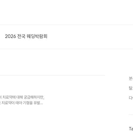
2026 전국 웨딩박람회
분
탈
이 치료약에 대해 궁금해하지만,
다
모 치료약이 태아 기형을 유발할
다. 과연 탈모 치료약은 정말로
대해 자세히 알아보겠습니다.탈
테리드(Finasteride)와
5α-환원효소 억제제로, 남성형 탈
T
 억제하는 역할을 합니다. 이 약