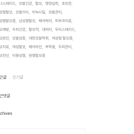
나스테리드,
모발건강,
탈모,
영양섭취,
호르몬,
성형탈모,
모발이식,
미녹시딜,
모발관리,
성형탈모증,
남성형탈모,
헤어케어,
피부과치료,
모예방,
두피건강,
탈모약,
대머리,
두타스테리드,
모원인,
모발성장,
대한모발학회,
여성형 탈모증,
모치료,
여성탈모,
헤어라인,
부작용,
두피관리,
모진단,
미용성형,
원형탈모증,
근글
인기글
근댓글
chives
lendar