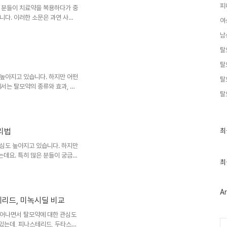
피
에 영향을 줄 수 있다는 우..
 분들이 치료약을 복용하다가 중
니다. 이러한 소문은 과연 사실
여
겠습니다.탈모 치료약의 작용 원
남
스테리드와 두타스테리드는
하여 탈모를 막는 역할을 합니
탈
으며, 복용을 중단하면 그 효과도
탈
탈모 치료약 중단 후에는 약물의
이 과정은 대략 다음과 같이 진
높아지고 있습니다. 하지만 어떤
탈
서는 탈모약의 종류와 효과, 그
탈
탈모의 원인과 탈모약의 작용 원
환원효소에 의해 DHT(디하이드
 모낭의 수용체에 결합하여 모
 과정을 차단하여 탈모를 예방하
최
리법
최
 환원효소를 억제하여 DHT의
근
되는 것을 방지하고, 건강한 모
글
심도 높아지고 있습니다. 하지만
과
데요. 특히 많은 분들이 궁금해
인
최
약을 복용하면서 술을 마셔도 괜찮
기
 작용 원리탈모약은 크게 두 가
글
니다. 이 두 약물은 모두 5α-
Ar
디하이드로테스토스테론)의 생성
테리드, 미녹시딜 비교
차단하는 반면, 두타스테리드는 1
러한 작용 원리로 인해 탈모 진행
늘어나면서 탈모약에 대한 관심도
Ca
 있는데, 피나스테리드, 두타스테