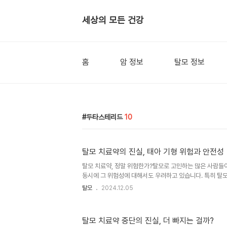
세상의 모든 건강
홈
암 정보
탈모 정보
두타스테리드
10
탈모 치료약의 진실, 태아 기형 위험과 안전성
탈모 치료약, 정말 위험한가?탈모로 고민하는 많은 사람들
동시에 그 위험성에 대해서도 우려하고 있습니다. 특히 탈
수 있다는 소문은 많은 이들에게 공포의 대상이 되고 있습니
탈모
2024.12.05
그렇게 위험한 약일까요? 오늘은 탈모 치료약의 안전성에 
모 치료약의 주요 성분탈모 치료에 주로 사용되는 약물은 피나스
두타스테리드(Dutasteride)입니다. 이 두 약물은 모두 
탈모 치료약 중단의 진실, 더 빠지는 걸까?
모의 주요 원인인 DHT(디하이드로테스토스테론)의 생성을