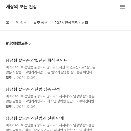
세상의 모든 건강
홈
암 정보
탈모 정보
2026 전국 웨딩박람회
남성형탈모증
5
남성형 탈모증 감별진단 핵심 포인트
머리카락이 예전만큼 풍성하지 않다고 느끼신 적 있으신가요? 탈모는
많은 사람들의 고민거리지만, 모든 탈모가 남성형 탈모증은 아닙니다.
정확한 진단과 적절한 치료를 위해서는 남성형 탈모증과 유사한 증상
탈모
2024.12.09
을 보이는 다른 탈모 질환들과의 감별이 매우 중요합니다. 대한모발학
회의 참조지침을 바탕으로 남성형 탈모증의 감별진단에 대해 자세히
남성형 탈모증 진단법 심층 분석
알아보겠습니다.유전성 감모증: 유전자가 만든 특별한 탈모유전성 감
머리카락이 예전만큼 풍성하지 않다고 느끼시나요? 남성형 탈모증은
모증은 남성형 탈모증과 매우 유사한 증상을 보이지만, 그 원인과 발생
많은 남성들의 고민거리입니다. 하지만 정확한 진단이 이루어진다면
패턴에서 차이를 보입니다. 유전성 감모증의 주요 특징은 다음과 같습
효과적인 치료와 관리가 가능합니다. 대한모발학회의 참조지침을 바
탈모
2024.12.09
니다.연모 형성 또는 모낭의 소형화가 관찰됩니다.가족력이 뚜렷하게
탕으로 남성형 탈모증의 다양한 진단법에 대해 자세히 알아보겠습니
나타나며, 철저한 가계조사를 통해 발견할 수 있습니다.대부분 유전자
다.이학적 검사: 눈으로 보고 손으로 만지는 진단법남성형 탈모증 진단
이상에 의한 증후군의 형태로 나타나므로, 두피 외..
남성형 탈모증 진단법과 진행 단계
의 첫 단계는 이학적 검사입니다. 이는 전문의가 직접 눈으로 보고 손
머리카락이 예전만큼 풍성하지 않다고 느끼시나요? 남성형 탈모증은
으로 만져 탈모 상태를 확인하는 과정입니다. 이학적 검사는 크게 세
많은 남성들이 겪는 고민거리입니다. 하지만 정확한 진단과 적절한 치