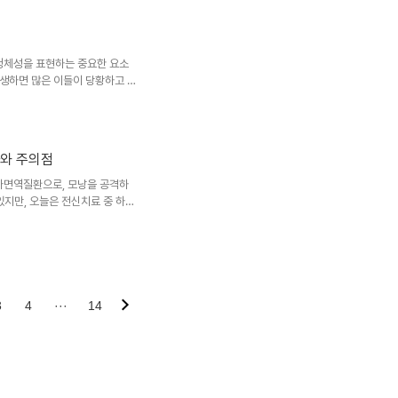
치료에 사용되는 강력한 면역억
 사용되며, 스테로이드와 병용 시
역억제, 고혈압 등의 부작용으로
소 사이클로스포린에 대한 연구가
정체성을 표현하는 중요한 요소
생하면 많은 이들이 당황하고 고
모증 치료에 있어 광치료가 주목
과적인 것으로 알려져 있습니다.
대해 자세히 알아보겠습니
VA(장파장 자외선)를 결합한 광화
과와 주의점
희망을 제시하고 있습니다.
라는 약물을 복용합니다.그 후 일
가면역질환으로, 모낭을 공격하
있지만, 오늘은 전신치료 중 하나
모발학회의 참조지침을 바탕으로,
점들을 살펴보겠습니다.스테로이드
 크게 경구복용과 정맥주사 두
살펴보겠습니다.1. 경구복용경구
rednisolone 200mg:
4개월간 복용Dexamethason..
3
4
···
14