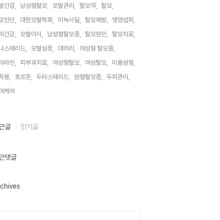
발건강,
남성형탈모,
모발관리,
탈모약,
탈모,
모진단,
대한모발학회,
미녹시딜,
탈모예방,
영양섭취,
피건강,
모발이식,
남성형탈모증,
탈모원인,
탈모치료,
나스테리드,
모발성장,
대머리,
여성형 탈모증,
어라인,
피부과치료,
여성형탈모,
여성탈모,
미용성형,
작용,
호르몬,
두타스테리드,
원형탈모증,
두피관리,
어케어,
근글
인기글
근댓글
chives
lendar