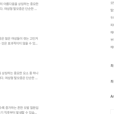
모
모증 치료의 첫 번째 선택지로 꼽
성의 아름다움을 상징하는 중요한
다. 여성형 탈모증은 단순한 미
탈
수 있는 심각한 문제입니다. 대한
두
라인을 제시하고 있는데, 이 중
과 유사한 증상을 보이는 다른
피
는 것이 중요하기 때문입니다.여
헤
회 가이드라인에 따르면, 여성형
모증, 두피백선, 그리고 모발 관
증은 많은 여성들이 겪는 고민거
부
 것은 효과적이지 않을 수 있습
헤
드라인은 이러한 문제를 해결하기
 탈모증을 보다 정확하고 체계적
육안 검사여성형 탈모증 진단의 첫
과정으로, 전문의가 직접 두피와
최
최
항들을 주의 깊게 살펴봅니다.두
근
병변의 존재모발의 밀도와 탈모의
글
 상징하는 중요한 요소 중 하나
과
다. 여성형 탈모증은 단순한 미
인
최
수 있는 심각한 문제입니다. 이에
기
 가이드라인을 제시하고 있습니
글
하고 적절한 치료 방법을 결정하
Ar
성형 탈모증의 정확한 진단을 위
습니다. 이러한 검사들은 탈모의
획 수립에 필수적입니다. 주요
수록 증가하는 흔한 모발 질환입
Ca
춘기 직후부터 발생할 수 있습니