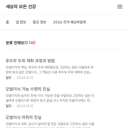
세상의 모든 건강
홈
암 정보
탈모 정보
2026 전국 웨딩박람회
분류 전체보기
140
후두부 두피 채취 과정과 방법
모발이식의 핵심, 후두부 두피 채취탈모로 고민하는 많은 이들에게 희
망의 빛과 같은 모발이식. 그 핵심은 바로 후두부 두피 채취에 있습니
다. 이 과정은 마치 정원사가 건강한 나무를 옮겨 심기 위해 뿌리째 파
탈모
2024.12.12
내는 것과 같습니다. 하지만 인체에서 이루어지는 만큼, 그 과정은 훨
씬 더 섬세하고 복잡합니다. 후두부 두피 채취는 어떻게 이루어지며,
모발이식 가능 수량의 진실
어떤 특징이 있을까요?후두부 두피 채취의 기본 원리모발이식에서 후
모발이식의 숨겨진 한계: 이식 가능한 모발 수탈모로 고민하는 많은 이
두부 두피 채취는 탈모에 강한 후두부의 모발을 이용해 탈모가 진행된
들에게 모발이식은 희망의 빛과 같습니다. 하지만 모발이식에도 한계
부위에 새로운 모발을 심는 과정의 첫 단계입니다. 이 과정에서 가장
가 있다는 사실, 알고 계셨나요? 바로 이식할 수 있는 모발의 수에 제
탈모
2024.12.12
중요한 것은 건강한 모낭을 손상 없이 채취하는 것입니다. 후두부 두피
한이 있다는 점입니다. 이는 모발이식을 고려하는 모든 이들이 반드시
채취는 대개 폭 1.5cm, 길이 14~20cm 정도의 두피 조각을 떼어내
알아야 할 중요한 정보입니다.인종별 두피 모발 수의 차이모발이식 가
는 방식으로 이루어집니다. 이..
모발이식 마취의 진실
능 수량을 이해하기 위해서는 먼저 두피 전체의 모발 수를 알아야 합니
모발이식과 마취: 당신이 알아야 할 모든 것탈모로 고민하는 많은 이들
다. 흥미롭게도, 이 수치는 인종에 따라 상당한 차이를 보입니다. 서양