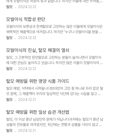
에게 모발이식은 희망의 빛과 같습니다. 하지만 수술에 대한 두려움,
인의 경우 평균적으로 10만에서 15만 개의 모발을 가지고 있습니다.
특히 마취에 대한 걱정으로 망설이는 분들이 많습니다. 과연 모발이식
탈모
2024.12.12
반면 동양인은 이보다 적은 7만에서 8만 개의 모발을 가지고 있습니
시 사용되는 마취는 어떤 것일까요? 전신마취가 필요할까요, 아니면
다. 이러한 차이는 모발이식 시 고려해야 할 중요한 요소입니다.동양인
더 안전한 방법이 있을까요?모발이식 마취의 기본: 국소마취모발이식
의 모발이식 가능 수량동양인의 경우..
모발이식 적합성 판단
시술에서 가장 일반적으로 사용되는 마취 방법은 바로 국소마취입니
모발이식의 보편성과 한계탈모로 고민하는 많은 이들에게 모발이식은
다. 이는 치과 치료에서 흔히 사용되는 마취 방법과 유사합니다. 국소
매력적인 해결책으로 여겨집니다. 하지만 '누구나 모발이식을 받을 수
마취는 시술 부위에만 제한적으로 마취 효과를 주기 때문에, 전신에 영
있다'는 말은 사실이 아닙니다. 모발이식은 개인의 건강 상태와 모발
탈모
2024.12.12
향을 미치는 전신마취에 비해 안전성이 높습니다. 모발이식은 두피 표
상태에 따라 적합성이 결정되는 의료 시술입니다. 따라서 모발이식을
면에서 이루어지는 시술이므로, 대부분의 경우 국소마취만으로도 충
고려하고 있다면, 먼저 자신의 상태를 정확히 파악하는 것이 중요합니
분한 통증 관리가 가능합니다.국소마취의 장점: 안..
모발이식의 진실, 탈모 해결의 열쇠
다.모발이식 전 필수 건강 체크모발이식은 외과적 시술이므로, 환자의
탈모, 그 근본적인 원인탈모로 고민하는 분들이 늘어나면서 모발이식
전반적인 건강 상태가 중요합니다. 수술 전 반드시 확인해야 할 사항들
에 대한 관심도 높아지고 있습니다. 하지만 많은 이들이 모발이식의 원
이 있습니다. 출혈 경향, 당뇨병, 고혈압, 간질환, 심장질환 등의 기저
리와 효과에 대해 잘못 알고 있는 경우가 많습니다. 과연 모발이식은
탈모
2024.12.12
질환 여부를 확인하기 위해 혈액 검사를 포함한 종합적인 건강 검진이
어떤 원리로 작동하며, 왜 효과적인 탈모 해결책이 될 수 있을까요?남
필요합니다. 이러한 질환들은 수술 중 합병증 발생 위험을 높일 수 있
성형 탈모의 핵심은 '밭'이 아닌 '나무'에 있습니다. 즉, 모발이 자라나
으며, 수술 후 회복에도 영향을 미칠..
탈모 예방을 위한 영양 식품 가이드
는 두피의 상태가 아니라 모발 자체의 특성이 문제라는 것입니다. 이는
탈모 예방, 식탁에서 시작됩니다현대인의 고민 중 하나로 자리 잡은 탈
탈모 치료에 있어 매우 중요한 개념으로, 모발이식의 효과를 이해하는
모 문제, 그 해결책이 우리의 일상적인 식단에 있다는 사실을 알고 계
데 핵심이 됩니다.모발이식의 원리와 효과모발이식은 탈모에 강한 후
셨나요? 탈모 예방을 위한 영양 식품은 단순히 모발 건강뿐만 아니라
탈모
2024.12.11
두부의 건강한 모발을 탈모가 진행된 전두부로 이식하는 방법입니다.
전반적인 신체 건강에도 긍정적인 영향을 미칩니다. 균형 잡힌 식단을
이는 마치 비옥한 토양에서 자란 튼튼한 나무를 다른 곳으로 옮겨 심는
통해 탈모를 예방하고 건강한 모발을 유지하는 방법에 대해 자세히 알
것과 같습니다. 건강한 모발은 이..
탈모 예방을 위한 일상 습관 개선법
아보겠습니다.탈모 예방의 핵심, 단백질과 비타민탈모 예방을 위해서
탈모, 더 이상 중년 남성만의 문제가 아닙니다과거에는 탈모가 중년 남
는 단백질과 비타민이 풍부한 식품을 섭취하는 것이 중요합니다. 특히
성들의 전유물로 여겨졌지만, 최근에는 연령과 성별을 가리지 않고 발
달걀은 탈모 예방에 탁월한 효과를 보이는 식품 중 하나입니다. 달걀에
생하는 보편적인 건강 문제로 대두되고 있습니다. 국내 통계에 따르면
탈모
2024.12.11
는 모발 성장에 필수적인 단백질과 비타민 B군, 특히 비오틴이 풍부하
우리나라 인구 5명 중 1명이 탈모로 고민하고 있다고 합니다. 이는 현
게 함유되어 있습니다. 비오틴은 모발의 주요 구성 성분인 케라틴 단백