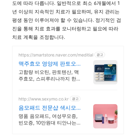
도에 따라 다릅니다. 일반적으로 최소 6개월에서 1
년 이상의 지속적인 치료가 필요하며, 유지 관리는
평생 동안 이루어져야 할 수 있습니다. 정기적인 검
진을 통해 치료 효과를 모니터링하고 필요에 따라
치료 계획을 조정합니다.
https://smartstore.naver.com/meditial
광고
맥주효모 영양제 판토오
틴 식약처 기능성 인정원
고함량 비오틴, 판토텐산, 맥
료 사용
주효모, 스피루리나까지 한번
에 섭취가능한 복합영양제
http://www.sexymo.co.kr
광고
음모패드 전문샵 색시모
창립 10주년 이벤트 할인
명품 음모패드, 여성무모증,
빈모증, 10만원대 티안나는
무모패드. 합리적인가격.