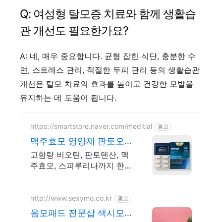
Q: 여성형 탈모증 치료와 함께 생활습
관 개선도 필요한가요?
A: 네, 매우 중요합니다. 균형 잡힌 식단, 충분한 수
면, 스트레스 관리, 적절한 두피 관리 등의 생활습관
개선은 탈모 치료의 효과를 높이고 건강한 모발을
유지하는 데 도움이 됩니다.
https://smartstore.naver.com/meditial
광고
맥주효모 영양제 판토오
틴 식약처 기능성 인정원
고함량 비오틴, 판토텐산, 맥
료 사용
주효모, 스피루리나까지 한번
에 섭취가능한 복합영양제
http://www.sexymo.co.kr
광고
음모패드 전문샵 색시모